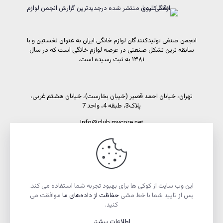
انجمن صنفی تولیدکنندگان لوازم خانگی ایران به عنوان نخستین و با
سابقه ترین تشکل صنعتی در عرصه لوازم خانگی است که در سال
۱۳۸۱ به ثبت رسیده است.
تهران، خیابان احمد قصیر (خیبان بخارست)، خیابان هشتم غربی،
پلاک3، طبقه 4، واحد 7
Info@club.mycore.net
شماره تماس: 02191089450
شماره فاکس: 02188521269
این وب سایت از کوکی ها برای بهبود تجربه شما استفاده می کند.
پس از تایید شما با خط مشی
حفاظت از داده‌های ما
موافقت می
کنید.
اطلاعات بیشتر