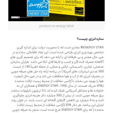
product us energy label
ستاره انرژی چیست؟
ENERGY STAR® نمادی است که با محوریت دولت برای اندازه گیری
شاخص بهره وری انرژی طراحی شده است. این نماد اطلاعاتی ساده و در
عین حال معتبر و بی طرفانه ای را ارائه می دهد که برای تصمیم گیری های
آگاهانه مصرف کنندگان و کسب و کارها قابل اتکا می باشد. هزاران سازمان
صنعتی، تجاری، تاسیساتی، ایالتی و محلی، از جمله تقریباً 40٪ از لیست
500 عددی ابرشرکت های آمریکا ) در یرنامه ارائه راه حل های صرفه جویی
در مصرف انرژی که از آب و هوا محافظت می کند و در عین حال کیفیت
هوا را بهبود می بخشد با آژانس حفاظت از محیط زیست ایالات متحده
(EPA شریک هستند. از سال 1992، ENERGY STAR و همکاران آن به
خانواده ها و مشاغل آمریکایی کمک کرده اند تا 5 تریلیون کیلووات ساعت
برق صرفه جویی کنند، از بیش از 500 میلیارد دلار هزینه انرژی جلوگیری
کنند و به 4 میلیارد تن کاهش گازهای گلخانه ای دست یابند. در طول روند
اجرای این برنامه، هر دلار EPA (آژانس حفاظت از محیط زیست ایالات
متحده ) که برای ENERGY STAR خرج شده است، منجر به صرفه جویی