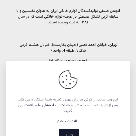
انجمن صنفی تولیدکنندگان لوازم خانگی ایران به عنوان نخستین و با
سابقه ترین تشکل صنعتی در عرصه لوازم خانگی است که در سال
۱۳۸۱ به ثبت رسیده است.
تهران، خیابان احمد قصیر (خیبان بخارست)، خیابان هشتم غربی،
پلاک3، طبقه 4، واحد 7
Info@club.mycore.net
شماره تماس: 02191089450
شماره فاکس: 02188521269
این وب سایت از کوکی ها برای بهبود تجربه شما استفاده می کند.
پس از تایید شما با خط مشی
حفاظت از داده‌های ما
موافقت می
کنید.
اطلاعات بیشتر
تمام حقوق مادی و معنوی این وبسایت متعلق به انجمن صنفی
تولیدکنندگان لوازم خانگی ایران است.
تایید