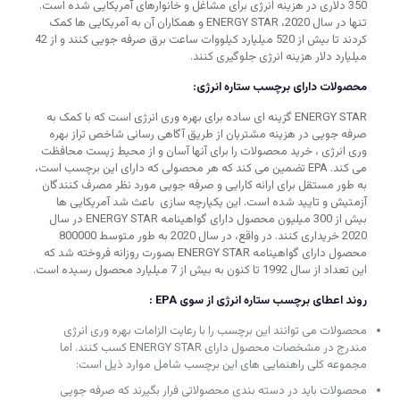
350 دلاری در هزینه انرژی برای مشاغل و خانوارهای آمریکایی شده است.
تنها در سال 2020، ENERGY STAR و همکاران آن به آمریکایی ها کمک
کردند تا بیش از 520 میلیارد کیلووات ساعت برق صرفه جویی کنند و از 42
میلیارد دلار هزینه انرژی جلوگیری کنند.
محصولات دارای برچسب ستاره انرژی:
ENERGY STAR گزینه ای ساده برای بهره وری انرژی است که با کمک به
صرفه جویی در هزینه مشتریان از طریق آگاهی رسانی شاخص تراز بهره
وری انرژی ، خرید محصولات را برای آنها آسان و از محیط زیست محافظت
می کند. EPA تضمین می کند که هر محصولی که دارای این برچسب است،
به طور مستقل برای ارائه کارایی و صرفه جویی مورد نظر مصرف کنندگان
آزمتیش و تایید شده است. این یکپارچه سازی باعث شد آمریکایی ها
بیش از 300 میلیون محصول دارای گواهینامه ENERGY STAR در سال
2020 خریداری کنند. در واقع، در سال 2020 به طور متوسط ​​800000
محصول دارای گواهینامه ENERGY STAR بصورت روزانه فروخته شد که
این تعداد از سال 1992 تا کنون به بیش از 7 میلیارد محصول رسیده است.
روند اعطای برچسب ستاره انرژی از سوی
EPA
:
محصولات می توانند این برچسب را با رعایت الزامات بهره وری انرژی
مندرج در مشخصات محصول دارای ENERGY STAR کسب کنند. اما
مجموعه کلی راهنمایی های این برچسب شامل موارد ذیل است:
محصولات باید در دسته بندی محصولاتی فرار بگیرند که صرفه جویی