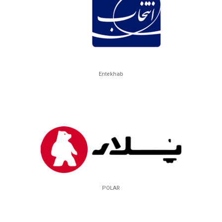
Entekhab
POLAR