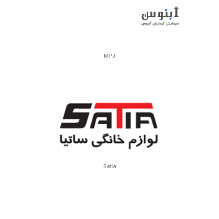
MPJ
Satia