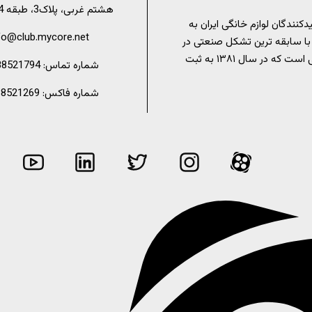
هشتم غربی، پلاک3، طبقه 4، واحد 7
کنندگان لوازم خانگی ایران به
fo@club.mycore.net
با سابقه ترین تشکل صنعتی در
عرصه لوازم خانگی است که در سال ۱۳۸۱ به ثبت
شماره تماس: 02188521794
شماره فاکس: 02188521269