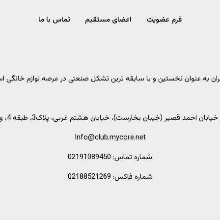
فرم عضویت
اعضای مستقیم
تماس با ما
 عنوان نخستین و با سابقه ترین تشکل صنعتی در عرصه لوازم خانگی است که در سال ۱۳۸۱ ب
خیابان احمد قصیر (خیبان بخارست)، خیابان هشتم غربی، پلاک3، طبقه 4، واحد 7
Info@club.mycore.net
شماره تماس: 02191089450
شماره فاکس: 02188521269