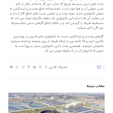
نشت های درون سیستم توزیع گاز متان، این گاز به مانند زغال در گرم
شدن جهانی آب و هوا موثر است. خوشبختانه اجاق پخت و پز اینداکشن به
عنوان تکنولوژی جدید حوزه پخت و پز تمامی مزیت های اجاق گازا را دارد و
لی معایب آن ها را ندارد.این تکنولوژی یک حلقه مگنتیک ایجاد می کند که
مستقیما ظروف را گرم می کند و بر خلاف اجاق گازهای سنتی تمام محیط
دور گاز را گرم نمیکند.
گازهای پخت و پز اینداکشن نسبت به تکنولوژی های قدیمی تر بهره وری
بالاتری دارند و 10 ثانیه پس از اینکه ظروف از روی صفحه برداشته میشود،
خاموش میشوند. همچنین پخت با این تکنولوژی بسیار سریع است به
نحوی که 6 لیوان آب در 2 دقیقه جوش می آید.
2
اشتراک گذاری
مطالب مرتبط