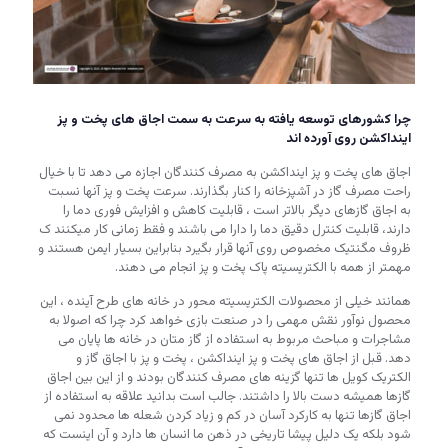
چرا کشورهای توسعه یافته به سرعت به سمت اجاق های پخت و پز
اینداکشن روی آورده اند
اجاق های پخت و پز اینداکشن به مصرف کنندگان اجازه می دهد تا با خیال
راحت مصرف گاز در آشپزخانه را کنار بگذارند. سرعت پخت و پز آنها نسبت
به اجاق گازهای دیگر بالاتر است ، قابلیت کاهش و افزایش فوری دما را
دارند، قابلیت کنترل دقیق دما را دارا می باشند و فقط زمانی کار میکنند ک
ظروف مگنتیک مخصوص روی آنها قرار بگیرد بنابراین بسیار ایمن هستند و
مهمتر از همه با الکتریسیته پاک پخت و پز انجام می دهند.
همانند خیلی از محصولات الکتریسیته محور در خانه های طرح آینده ، این
محصول نوآور نقش مهمی را در صنعت بازی خواهد کرد چرا که اصولا به
مشاجرات و مباحث مربوط به استفاده از گاز متان در خانه ها پایان می
دهد. قبل از اجاق های پخت و پز اینداکشن ، پخت و پز با اجاق گاز و
الکتریک کویل ها تنها گزینه های مصرف کنندگان بودند و از این بین اجاق
گازها همیشه دست بالا را داشتند. جالب است بدانید علاقه به استفاده از
اجاق گازها تنها به کارکرد آسان در کم و زیاد کردن شعله ها محدود نمی
شود بلکه یک دلیل پیشا تاریخی در ذهن ما انسان ها دارد و آن اینست که