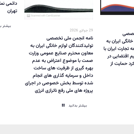
دائمی نما
تهران
بیشتر بد
29 جولای 2026
تخصصی
نامه انجمن ملی تخصصی
خانگی ایران به
تولیدکنندگان لوازم خانگی ایران به
تجارت ایران با
معاون محترم صنایع عمومی وزارت
م اقتضایی در
صمت با موضوع اعتراض به عدم
رد حمایت از
بهره گیری از ظرفیت های ساخت
داخل و سرمایه گذاری های انجام
شده توسط بخش خصوصی در اجرای
پروژه های ملی رفع ناترازی انرژی
بیشتر بدانید