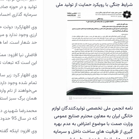
شرایط جنگی با رویکرد حمایت از تولید ملی
تولید و در حوزه صاد
سرمایه گذاری احساس
وی اظهارکرد: دولت ح
حد شعار است. اما همی
فاضلی نیا افزود: مم
این است که تبعات تع
وی اظهار کرد: زیر س
تمام شده وجود دارد.
می‌خواهند از نام وارد
همان برگ سبز استفا
نامه انجمن ملی تخصصی تولیدکنندگان لوازم
خانگی ایران به معاون محترم صنایع عمومی
که در سال 95 حدود 4600 تلویزیون و سال 96 هم 5600 تلویزیون وارد کشور شده بود که در همین سال‌ها 2 میلیون دستگاه در داخل تولید شده بود.
وزارت صمت با موضوع اعتراض به عدم بهره
وی افزود: اینکه گفت
گیری از ظرفیت های ساخت داخل و سرمایه