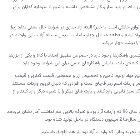
ی و اقدام باید ساز و کار مشخصی داشته باشیم تا سرمایه گذاران برای
م خانگی است یا خیر؟ البته آزاد سازی در شرایط حال معنی ندارد زیرا
 اولیه صنایع بیش از 80 روز است و فرآیند واردات مواد اولیه و قطعه حداقل چهار ماه است، پس مساله آزاد سازی واردات در
ا بیشتر دچار می‌کند.
ی راهکارها وجود دارد در خصوص تطبیق اسناد با کالا و یکی از ابزارها
هش یابد، بنابراین راهکارهای علمی برای این شرایط وجود دارد.
تأمین مواد اولیه، تأمین و تخصیص ارز و همچنین قیمت گذاری و قیمت
ر واردات اسم رمز قاچاق است و افرادی که دنبال ترویج واردات هستند
 سبز قانونی وارد کنند و پارت های دیگر را با شیوه دیگر وارد کنند و از
محمدرضا شهیدی دبیر انجمن صنفی تولیدکنندگان لوازم صوتی و تصویری نیز در این رابطه گفت: تا سال 96 که واردات آزاد بود و تعرفه بالایی هم نداشت آمار نشان می‌دهد
ربه زمانی که واردات آزاد بود باز هم قاچاق داشتیم.