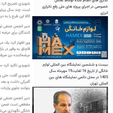
گذاری های انجام شده توسط بخش
خصوصی در اجرای پروژه های ملی رفع ناترازی
است. چند سال پیش مو
انرژی
کالا این طرح را به درستی اجرا و اکنون
دبیر انجمن صنفی تولی
کنندگان برای عرضه ک
قاچاق به وفور در باز
عرضه‌کننده نیز صرف
بیست و ششمین نمایشگاه بین المللی لوازم
شهیدی تاکید کرد: مت
خانگی از تاریخ 16 لغایت19 مهرماه سال
1405 در محل دائمی نمایشگاه های بین
المللی تهران
بتوانند جلوی واردات ک
دبیر انجمن صنفی تولی
مقطعی است ضمن اینکه 
خانگی نگهداری می‌شود