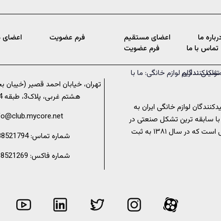
رباره ما
اعضای مستقیم
فرم عضویت
اعضای 
تماس با ما
فرم عضویت
تهران، خیابان احمد قصیر (خیبان ب
هشتم غربی، پلاک3، طبقه 4، واحد 7
کنندگان لوازم خانگی ایران به
fo@club.mycore.net
با سابقه ترین تشکل صنعتی در
عرصه لوازم خانگی است که در سال ۱۳۸۱ به ثبت
شماره تماس: 02188521794
شماره فاکس: 02188521269