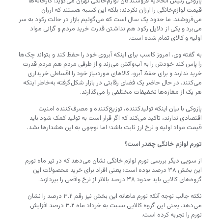
پازوکی رئیس اتحادیه فروشندگان لوازم‌خانگی تهران می‌گوید: کارخانه‌ها
قیمت لوازم‌خانگی را ارزان نکردند؛ بلکه این کسبه هستند که ارزان
می‌فروشند. ما حدود یک سال است که می‌گوئیم بازار در حالت رکود به سر
می‌برد و یکی از دلایل رکود هم نداشتن قدرت خرید مردم و گرانی مواد
اولیه و کالای تمام شده است.
به گفته وی، امروز کاسب برای اینکه آبروی خود را حفظ کند و بتواند چک‌ها
را پاس کند خودش را به آب‌وآتش می‌زند و از طرفی مردم هم مردم قدرت
خرید ندارند و برای حفظ آبرو، کالاهای موردنیاز خود را اقساطی خریداری
می‌کنند. در حال حاضر یک فضای رقابتی در بازار شکل‌گرفته به‌خاطر اینکه
هر یک از مغازه‌ها تخفیفات مختلفی را می‌گذارند.
پازوکی با بیان اینکه تولیدکننده، توزیع‌کننده و مصرف‌کننده امنیت
اقتصادی ندارند، تاکید می‌کند که اگر قرار است به تولید کمک شود باید
قیمت مواد اولیه و نرخ ارز ثابت باشد؛ اما توجهی به این هشدارها نشد.
تورم لوازم خانگی چقدر است؟
از سویی دیگر بررسی تورم لوازم خانگی نشان می‌دهد که در تیر ماه تورم
این بخش ۳۸ درصد بوده است؛ یعنی افراد برای خرید محصولات این
گروه‌های کالایی باید حدود ۳۸ درصد بالاتر از نرخ واقعی را بپردازند.
نکته جالب توجه آنکه تورم ماهانه این بخش نیز رقم ۳.۲ درصد را نشان
می‌دهد. یعنی این گروه کالایی نسبت به خرداد ماه ۳.۲ درصد افزایش
تورم را تجربه کرده است.