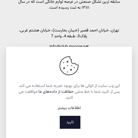
سابقه ترین تشکل صنعتی در عرصه لوازم خانگی است که در سال
۱۳۸۱ به ثبت رسیده است.
تهران، خیابان احمد قصیر (خیبان بخارست)، خیابان هشتم غربی،
پلاک3، طبقه 4، واحد 7
Info@club.mycore.net
شماره تماس: 02191089450
شماره فاکس: 02188521269
این وب سایت از کوکی ها برای بهبود تجربه شما استفاده می کند.
پس از تایید شما با خط مشی
حفاظت از داده‌های ما
موافقت می
کنید.
اطلاعات بیشتر
تمام حقوق مادی و معنوی این وبسایت متعلق به انجمن صنفی
تولیدکنندگان لوازم خانگی ایران است.
تایید