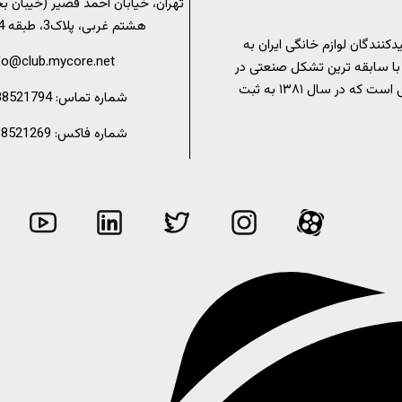
تهران، خیابان احمد قصیر (خیبان ب
هشتم غربی، پلاک3، طبقه 4، واحد 7
کنندگان لوازم خانگی ایران به
fo@club.mycore.net
با سابقه ترین تشکل صنعتی در
عرصه لوازم خانگی است که در سال ۱۳۸۱ به ثبت
شماره تماس: 02188521794
شماره فاکس: 02188521269