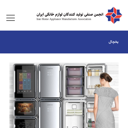
یخچال