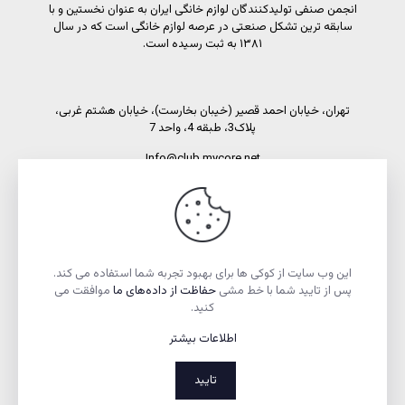
انجمن صنفی تولیدکنندگان لوازم خانگی ایران به عنوان نخستین و با
سابقه ترین تشکل صنعتی در عرصه لوازم خانگی است که در سال
۱۳۸۱ به ثبت رسیده است.
تهران، خیابان احمد قصیر (خیبان بخارست)، خیابان هشتم غربی،
پلاک3، طبقه 4، واحد 7
Info@club.mycore.net
شماره تماس: 02191089450
شماره فاکس: 02188521269
این وب سایت از کوکی ها برای بهبود تجربه شما استفاده می کند.
پس از تایید شما با خط مشی
حفاظت از داده‌های ما
موافقت می
کنید.
اطلاعات بیشتر
تمام حقوق مادی و معنوی این وبسایت متعلق به انجمن صنفی
تولیدکنندگان لوازم خانگی ایران است.
تایید