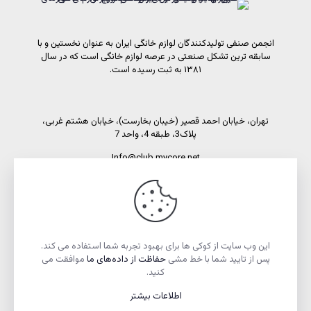
انجمن صنفی تولیدکنندگان لوازم خانگی ایران به عنوان نخستین و با
سابقه ترین تشکل صنعتی در عرصه لوازم خانگی است که در سال
۱۳۸۱ به ثبت رسیده است.
تهران، خیابان احمد قصیر (خیبان بخارست)، خیابان هشتم غربی،
پلاک3، طبقه 4، واحد 7
Info@club.mycore.net
شماره تماس: 02191089450
شماره فاکس: 02188521269
این وب سایت از کوکی ها برای بهبود تجربه شما استفاده می کند.
پس از تایید شما با خط مشی
حفاظت از داده‌های ما
موافقت می
کنید.
اطلاعات بیشتر
تمام حقوق مادی و معنوی این وبسایت متعلق به انجمن صنفی