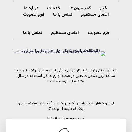
اخبار
کمیسیون‌ها
خدمات
درباره ما
اعضای مستقیم
تماس با ما
فرم عضویت
فرم عضویت
اعضای مستقیم
تماس با ما
انجمن صنفی تولیدکنندگان لوازم خانگی ایران به عنوان نخستین و با
سابقه ترین تشکل صنعتی در عرصه لوازم خانگی است که در سال
۱۳۸۱ به ثبت رسیده است.
تهران، خیابان احمد قصیر (خیبان بخارست)، خیابان هشتم غربی،
پلاک3، طبقه 4، واحد 7
Info@club.mycore.net
شماره تماس: 02191089450