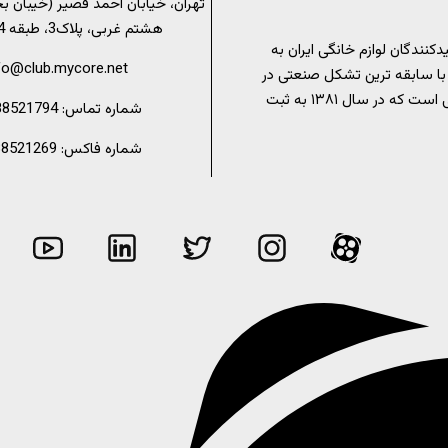
تهران، خیابان احمد قصیر (خیبان ب
هشتم غربی، پلاک3، طبقه 4، واحد 7
کنندگان لوازم خانگی ایران به
fo@club.mycore.net
با سابقه ترین تشکل صنعتی در
عرصه لوازم خانگی است که در سال ۱۳۸۱ به ثبت
شماره تماس: 02188521794
شماره فاکس: 02188521269