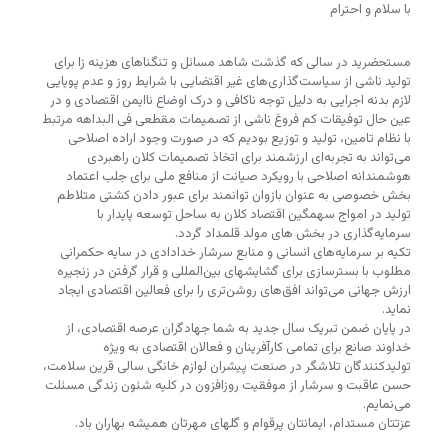
با سلام و احترام
مستحضرید در سالی که گذشت شاهد مسائل و تنگناهای هزینه زا برای
تولید ناشی از سیاست‌گذاری‌های غیر اقتضایی با شرایط روز و عدم پویایی
لازم بدنه اجرایی به دلیل توجه ناکافی و درک اوضاع ناایمن اقتصادی و در
عین حال توفیقات کم فروغ ناشی از تصمیمات مقطعی فی البداهه مرتبط
با نظام تامین، تولید و توزیع بودیم که در صورت وجود اراده اصلاحی
می‌تواند به تجربه‌ای ارزشمند برای اتخاذ تصمیمات کلان راهبردی
هوشمندانه اصلاحی با رویکرد صیانت از منافع ملی برای جلب اعتماد
بخش خصوصی به عنوان بازوان توانمند برای عبور دادن کشتی متلاطم
تولید در امواج سهمگین اقتصاد کلان به ساحل توسعه پایدار با
سرمایه‌گذاری در بخش های مولد قلمداد گردد.
تکیه بر سرمایه‌های انسانی و منابع سرشار خدادادی در سایه حکمرانی
مطلوب با بسترسازی برای گشایشهای بین‌المللی و قرار گرفتن در زنجیره
ارزش جهانی می‌تواند افق‌های روشن‌تری را برای فعالین اقتصادی ایجاد
نماید.
در پایان ضمن تبریک سال جدید به شما جهادگران عرصه اقتصادی، از
خداوند صانع برای تمامی کارآفرینان و فعالان اقتصادی به ویژه
تولیدکنندگان تلاشگر در صنعت پیشران لوازم خانگی سالی قرین سلامت،
حسن عاقبت و سرشار از موفقیت روزافزون در کلیه شئون زندگی مسئلت
می‌نمایم.
عزتتان مستدام، ایمانتان پرقوام و گلهای مهرتان همیشه بهاران باد.