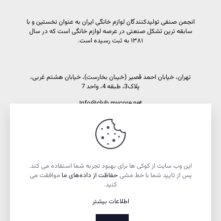
انجمن صنفی تولیدکنندگان لوازم خانگی ایران به عنوان نخستین و با
سابقه ترین تشکل صنعتی در عرصه لوازم خانگی است که در سال
۱۳۸۱ به ثبت رسیده است.
تهران، خیابان احمد قصیر (خیبان بخارست)، خیابان هشتم غربی،
پلاک3، طبقه 4، واحد 7
Info@club.mycore.net
شماره تماس: 02191089450
شماره فاکس: 02188521269
این وب سایت از کوکی ها برای بهبود تجربه شما استفاده می کند.
پس از تایید شما با خط مشی
حفاظت از داده‌های ما
موافقت می
کنید.
اطلاعات بیشتر
تمام حقوق مادی و معنوی این وبسایت متعلق به انجمن صنفی
تولیدکنندگان لوازم خانگی ایران است.