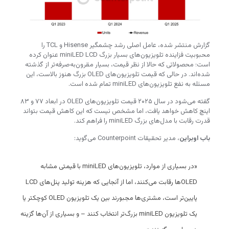
گزارش منتشر شده، عامل اصلی رشد چشمگیر Hisense و TCL را
محبوبیت فزاینده تلویزیون‌های بسیار بزرگ miniLED LCD عنوان کرده
است؛ محصولاتی که حالا از نظر قیمت، بسیار مقرون‌به‌صرفه‌تر از گذشته
شده‌اند. در حالی که قیمت تلویزیون‌های OLED بزرگ هنوز بالاست، این
مسئله به نفع تلویزیون‌های miniLED تمام شده است.
گفته می‌شود در سال ۲۰۲۵ قیمت تلویزیون‌های OLED در ابعاد ۷۷ و ۸۳
اینچ کاهش خواهد یافت، اما مشخص نیست که این کاهش قیمت بتواند
قدرت رقابت با مدل‌های بزرگ miniLED را فراهم کند.
باب اوبراین
، مدیر تحقیقات Counterpoint می‌گوید:
«در بسیاری از موارد، تلویزیون‌های miniLED با قیمتی مشابه
OLEDها رقابت می‌کنند، اما از آنجایی که هزینه تولید پنل‌های LCD
پایین‌تر است، مشتری‌ها مجبورند بین یک تلویزیون OLED کوچکتر یا
یک تلویزیون miniLED بزرگ‌تر انتخاب کنند – و بسیاری از آن‌ها گزینه