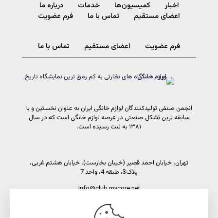
اخبار
کمیسیون‌ها
خدمات
درباره ما
اعضای مستقیم
تماس با ما
فرم عضویت
فرم عضویت
اعضای مستقیم
تماس با ما
انجمن صنفی تولیدکنندگان لوازم خانگی ایران به عنوان نخستین و با
سابقه ترین تشکل صنعتی در عرصه لوازم خانگی است که در سال
۱۳۸۱ به ثبت رسیده است.
تهران، خیابان احمد قصیر (خیبان بخارست)، خیابان هشتم غربی،
پلاک3، طبقه 4، واحد 7
Info@club.mycore.net
شماره تماس: 02191089450