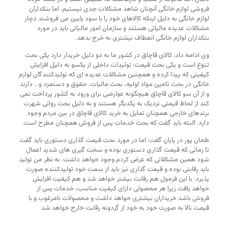
فروشی لوازم خانگی آنچنان شاهد مشکلات جدی نیستیم. اما بنکداران
لوازم خانگی به دلیل اینکه کالاهای خود را با سود پایین می فروشند دچار
مشکلات عدیده مالیاتی هستند و سازمان امور مالیاتی باید در مورد
بنکداران لوازم خانگی انعطاف بیشتری به خرج بدهد.
وی ادامه داد: کالای قاچاق در کشور ما به دو دلیل خریدار دارد یکی بحث
تنوع است و یکی بحث قیمت؛ تولیدات داخلی از یکسو به دلیل افزایش
کیفیتی که پیدا کرده و همچنین مشکلات عدیده ای که تولیدکنندگان لوازم
خانگی در بحث تامین مواد اولیه، بحث مالیات، حقوق و دستمزد و… دارند
و از آن سو کالای قاچاق هیچگونه عوارضی برای ورود به کشور پرداخت نمی
کند از لحاظ قیمتی نزدیک به یکدیگر هستند و به دلیل بحث روانی شهرت
برندهای خارجی همچنان تمایل به خرید کالای قاچاق در بین مردم وجود
دارد. البته باید گفت که بحث خدمات پس از فروش همچنان مطرح است.
طحان پور در پایان گفت: اما در مورد بحث قیمت گذاری دستوری باید گفت
تا زمانی که قیمت گذاری دستوری بوده و سخت گیری های شدید اعمال
شود همین مشکلاتی که عرض کردم وجود خواهد داشت. به نظر من تولید
باید رقابتی بوده و قیمت گذاری نیز باید از سمت خود تولیدکننده صورت
پذیرد. با این فرمول هم رقابت بیشتر خواهد شد و هم کیفیت افزایش
خواهد یافت زیرا هر محصولی دارای کیفیت مناسب، خدمات پس از
فروش باشد خریداران بیشتری خواهد داشت و محصولات نامرغوب و با
قیمت بالا به صورت خود به خود از گردونه رقابت خارج خواهد شد