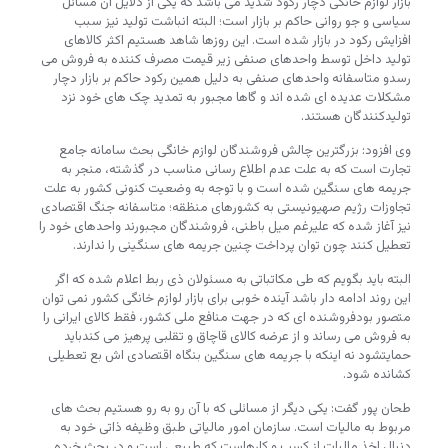
بازار لوازم خانگی دچار رکود شدید می باشد که یکی از دلایل آن مسائل
سیاسی و جو روانی حاکم بر بازار است؛ البته انباشت تولید نیز سبب
افزایش رکود در بازار شده است. این روزها شاهد هستیم اکثر کالاهای
تولید داخل توسط واحدهای صنفی زیر قیمت مصرف کننده به فروش می
رسدو متاسفانه واحدهای صنفی به دلیل همین رکود حاکم بر بازار دچار
مشکلات عدیده ای شده اند و گاها مجبور به تمدید چک های خود نزد
تولیدکنندگان هستند.
وی افزود: بزرگترین چالش فروشندگان لوازم خانگی بحث سامانه جامع
تجارت است که به علت عدم اطلاع رسانی مناسب در گذشته، منجر به
جریمه های سنگین شده است و با توجه به وضعیت کنونی کشور به علت
تجاوزات رژیم صهیونیستی به کشورهای منظقه؛ متاسفانه جنگ اقتصادی
نیز آغاز شده که علیرغم میل باطنی، فروشندگان مجبورند واحدهای خود را
تعطیل کنند چون توان پرداخت چنین جریمه های سنگینی را ندارند.
البته باید بگویم که طی مکاتباتی به مسئولان ذی ربط اعلام شده که اگر
این روند ادامه دار باشد آینده خوبی برای بازار لوازم خانگی کشور نمی توان
متصور بودفروشنده ای که در جهت منافع ملی کشور، فقط کالای ایرانی را
به فروش می رساند و از عرضه کالای قاچاق و تقلبی پرهیز می کندباید
حمایتشود نه اینکه با جریمه های سنگین بنگاه اقتصادی اش بع تعطیلی
کشانده شود.
طحان پور گفت: یکی دیگر از مسائلی که با آن رو به رو هستیم بحث های
مربوط به مالیات است. سازمان امور مالیاتی طبق وظیفه ذاتی خود به
دنبال اخذ مالیات از کسب و کارهاست که طبیعی است و در بحث خرده