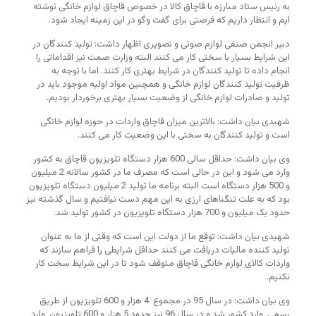
به رئیس ستاد مبارزه با قاچاق کالا در خصوص قاچاق لوازم خانگی نوشته
ایم و انتظار داریم که فرصتی برای گفت وگو در این زمینه ایجاد شود.
دبیر انجمن صنفی لوازم صوتی و تصویری اظهار داشت: تولید کنندگان در
این شرایط بسیار با سختی کار می کنند البته وزارت صمت نیز اقداماتی را
انجام داده تا تولید کنندگان در شرایط بهتری کار کنند. اما با توجه به
ظرفیت تولید کنندگان لوازم خانگی و همچنین مواد اولیه موجود باید در
تولید و صادرات لوازم خانگی از وضعیت بسیار بهتری برخوردار بودیم.
شهیدی بیان داشت: بالاترین میزان قاچاق واردات در حوزه لوازم خانگی
است و تولید کنندگان به سختی با این وضعیت کار می کنند.
وی بیان داشت: حداقل سالی 600 هزار دستگاه تلویزیون قاچاق به کشور
وارد می شود و این در حالی است که مصرف ما در کشور سالانه 2 میلیون
و 500 هزار دستگاه است البته برنامه ما تولید 2 میلیون دستگاه تلویزیون
بود که به علت تنگناهای ارزی به این مهم دست نیافتیم و سال گذشته نیز
حدود یک میلیون و 700 هزار دستگاه تلویزیون در کشور تولید شد.
شهیدی بیان داشت: توقع ما از دولت این است که وقتی از ما به عنوان
تولید کننده مالیات دریافت می کنند حداقل شرایطی را فراهم سازند که
واردات کالای لوازم خانگی قاچاق متوقف شود تا در این شرایط سخت کار
نکنیم.
وی بیان داشت: در سال 95 در مجموع 4 هزار و 600 تلویزیون از طریق
رسمی وارد کشور شد و در سال 96 نیز حدود 5 هزار و 600 تلویزیون وارد