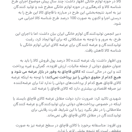
کالا در حوزه لوازم خانگی اظهار داشت: چند سال پیش موضوع اجرای طرح
شناسه کالا و کدرهگیری در حوزه لوازم خانگی مطرح شد و تولید کنندگان
نیز به امید نتیجه‌بخشیِ این طرح در مبارزه با قاچاق کالا این طرح را به
درستی اجرا و اکنون به صورت 100 درصد طرح شناسه کالا اجرایی می
شود.
دبیر انجمن تولیدکنندگان لوازم خانگی ایران بیان داشت: اما با اجرای این
طرح، به مرور و با توجه به مشکلاتی که برای آنها ایجاد کرد، رغبت
تولیدکنندگان و عرضه کنندگان برای عرضه کالای ایرانی لوازم خانگی با
شناسه کالا کاهش یافت.
وی اظهار داشت: یک عرضه کننده 30 درصد پول فروش کالا را باید به
عنوان حقوق دولتی از جمله مالیات‌، ارزش افزوده، گمرکی و غیره پرداخت
کند و این در حالی است که
کالای قاچاق به وفور در بازار عرضه می شود و
هیچ کدام از حقوق دولتی را نیز پرداخت نمی‌کند؛
با توجه به اینکه عرضه
کالای قاچاق هیچ کدام از پرداخت‌های دولتی را ندارد لذا برای عرضه‌کننده
نیز صرفه اقتصادی بیشتری دارد که کالای قاچاق را عرضه کند.
شهیدی تاکید کرد: ضرورت دارد دولت مقابل عرضه کالای قاچاق بایستد‌ یا
اینکه در خصوص پرداخت‌ها‌ی دولتی برای تولیدکنندگان و عرضه کنندگان
ملاحظاتی را در نظر بگیرد زیرا با این شرایط، قدرت رقابتی برای
تولیدکنندگان در مقابل کالای قاچاق باقی نمی‌ماند.
وی افزود: متاسفانه برخورد با کالای قاچاق در سطح عرضه نیز به صورت
مقطعی است که نتیجه بخشی لازم را ندارد.