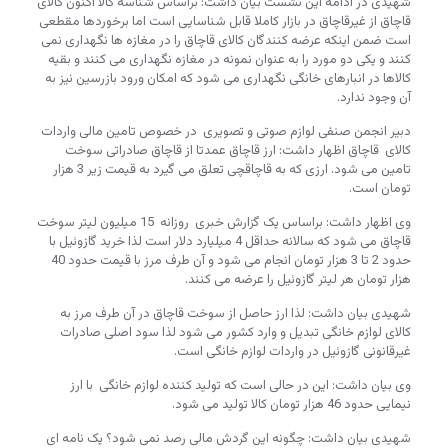
شهیدی در ادامه این نشست بیان داشت: براساس شناسه کالا اکنون کالای
قاچاق از غیرقاچاق در بازار کاملا قابل شناسایی است اما برخوردها مقطعی
است ضمن اینکه عرضه کنندگان کالای قاچاق را در مغازه ها نگهداری نمی
کنند و یکی دو مورد را به عنوان نمونه در مغازه نگهداری می کنند و بقیه
کالاها در انبارهای خانگی نگهداری می شود که امکان ورود بازرسین نیز به
آن وجود ندارد.
دبیر انجمن صنفی لوازم صوتی و تصویری در خصوص تامین مالی واردات
کالای قاچاق اظهار داشت: ارز قاچاق عمدتا از قاچاق صادراتی سوخت
تامین می شود. ارزی که به قاچاقچی تعلق می گیرد به قیمت زیر 3 هزار
تومان است.
وی اظهار داشت: براساس یک گزارش خبری روزانه 15 میلیون لیتر سوخت
قاچاق می شود که سالانه حداقل 4 میلیارد دلار است لذا خرید گازوئیل با
حدود 2 تا 3 هزار تومان انجام می شود و آن طرف مرز با قیمت حدود 40
هزار تومان هر لیتر گازوئیل را عرضه می کنند.
شهیدی بیان داشت: لذا ارز حاصل از سوخت قاچاق در آن طرف مرز به
کالای لوازم خانگی تبدیل و وارد کشور می شود لذا سود اصلی صادرات
غیرقانونی گازوئیل در واردات لوازم خانگی است.
وی بیان داشت: این در حالی است که تولید کننده لوازم خانگی با ارز
نیمایی حدود 46 هزار تومان کالا تولید می شود.
شهیدی بیان داشت: چگونه این گردش مالی رصد نمی شود؟ یک نامه ای