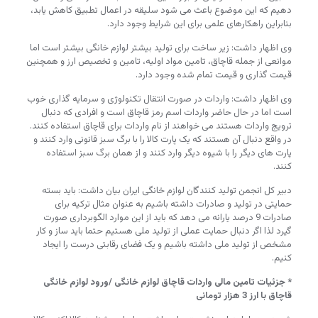
دهیم که این موضوع باعث می شود سلیقه در اعمال تطبیق کاهش یابد،
بنابراین راهکارهای علمی برای این شرایط وجود دارد.
وی اظهار داشت: زیر ساخت برای تولید بیشتر لوازم خانگی بیشتر است اما
موانعی از جمله قاچاق، تامین مواد اولیه، تامین و تخصیص ارز و همچنین
قیمت گذاری و قیمت تمام شده وجود دارد.
وی اظهار داشت: واردات در صورت انتقال تکنولوژی و سرمایه گذاری خوب
است اما در حال حاضر واردات اسم رمز قاچاق است و افرادی که دنبال
ترویج واردات هستند می خواهند از نام واردات برای قاچاق استفاده کنند.
در واقع دنبال آن هستند که یک پارت کالا را با برگ سبز قانونی وارد کنند و
پارت های دیگر را با شیوه دیگر وارد کنند و از همان برگ سبز استفاده
کنند.
دبیر کل انجمن تولید کنندگان لوازم خانگی ایران بیان داشت: باید بسته
حمایتی در تولید و صادرات داشته باشیم به عنوان مثال ترکیه برای
صادرات 9 درصد یارانه می دهد که باید از این موارد الگوبرداری صورت
گیرد لذا اگر دنبال حمایت عملی از تولید ملی هستیم حتما باید ساز و کار
مشخص از تولید ملی داشته باشیم و یک فضای رقابتی درست را ایجاد
کنیم.
* جزئیات تامین مالی واردات قاچاق لوازم خانگی /ورود لوازم خانگی
قاچاق با ارز 3 هزار تومانی