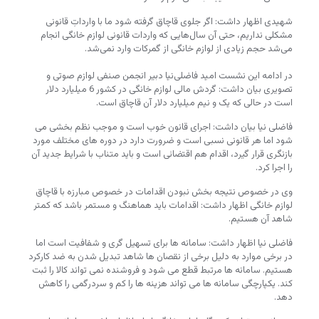
شهیدی اظهار داشت: اگر جلوی قاچاق گرفته شود ما با وارداتِ قانونی
مشکلی نداریم، حتی آن سال‌هایی که واردات قانونی لوازم خانگی انجام
می‌شد حجم زیادی از لوازم خانگی از گمرکات وارد نمی‌شد.
در ادامه این نشست امید فاضلی‌نیا دبیر انجمن صنفی لوازم صوتی و
تصویری بیان داشت: گردش مالی لوازم خانگی در کشور 6 میلیارد دلار
است در حالی که یک و نیم میلیارد دلار آن قاچاق است.
فاضلی نیا بیان داشت: اجرای قانون خوب است و موجب نظم بخشی می
شود اما هر قانونی نسبی است و ضرورت دارد در دوره های مختلف مورد
بازنگری قرار گیرد، اقدام هم اقتضائی است و باید متناب با شرایط جدید آن
را اجرا کرد.
وی در خصوص نتیجه بخش نبودن اقدامات در خصوص مبارزه با قاچاق
لوازم خانگی اظهار داشت: اقدامات باید هماهنگ و مستمر باشد که کمتر
شاهد آن هستیم.
فاضلی نیا اظهار داشت: سامانه ها برای تسهیل گری و شفافیت است اما
در برخی موارد به دلیل برخی از نقصان ها شاهد تبدیل شدن به ضد کارکرد
هستیم. سامانه ها مرتبط قطع می شود و فروشنده نمی تواند کالا را ثبت
کند. یکپارچگی سامانه ها می تواند هزینه ها را کم و سردرگمی را کاهش
دهد.