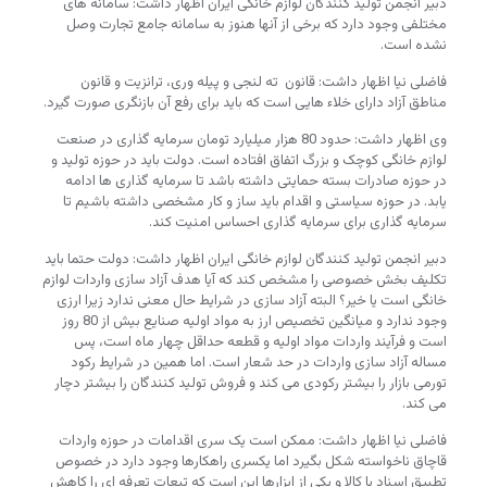
دبیر انجمن تولید کنندگان لوازم خانگی ایران اظهار داشت: سامانه های
مختلفی وجود دارد که برخی از آنها هنوز به سامانه جامع تجارت وصل
نشده است.
فاضلی نیا اظهار داشت: قانون ته لنجی و پیله وری، ترانزیت و قانون
مناطق آزاد دارای خلاء هایی است که باید برای رفع آن بازنگری صورت گیرد.
وی اظهار داشت: حدود 80 هزار میلیارد تومان سرمایه گذاری در صنعت
لوازم خانگی کوچک و بزرگ اتفاق افتاده است. دولت باید در حوزه تولید و
در حوزه صادرات بسته حمایتی داشته باشد تا سرمایه گذاری ها ادامه
یابد. در حوزه سیاستی و اقدام باید ساز و کار مشخصی داشته باشیم تا
سرمایه گذاری برای سرمایه گذاری احساس امنیت کند.
دبیر انجمن تولید کنندگان لوازم خانگی ایران اظهار داشت: دولت حتما باید
تکلیف بخش خصوصی را مشخص کند که آیا هدف آزاد سازی واردات لوازم
خانگی است یا خیر؟ البته آزاد سازی در شرایط حال معنی ندارد زیرا ارزی
وجود ندارد و میانگین تخصیص ارز به مواد اولیه صنایع بیش از 80 روز
است و فرآیند واردات مواد اولیه و قطعه حداقل چهار ماه است، پس
مساله آزاد سازی واردات در حد شعار است. اما همین در شرایط رکود
تورمی بازار را بیشتر رکودی می کند و فروش تولید کنندگان را بیشتر دچار
می کند.
فاضلی نیا اظهار داشت: ممکن است یک سری اقدامات در حوزه واردات
قاچاق ناخواسته شکل بگیرد اما یکسری راهکارها وجود دارد در خصوص
تطبیق اسناد با کالا و یکی از ابزارها این است که تبعات تعرفه ای را کاهش