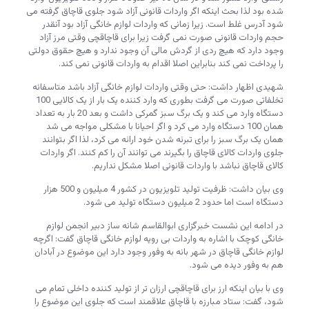
شده بود لذا بحث اینکه اگر واردات قانونی آزاد شود جلوی قاچاق گرفته می
شود آدرس غلط است. زیرا زمانی که واردات لوازم خانگی آزاد بود آنقدر
حجم واردات قانونی صورت نمی گرفت زیرا برای قاچاقچی وقتی مرز آزاد
وجود دارد که هیچ ردی از گردش مالی آن وجود ندارد و هیچ حقوق دولتی
را پرداخت نمی کند بنابراین اصلا اقدام به واردات قانونی نمی کند.
شهیدی اظهار داشت: حتی وقتی واردات لوازم خانگی آزاد باشد متاسفانه
تخلفاتی صورت می گرفت بطوری که وارد کننده یک بار از یک کالایی 100
دستگاه وارد می کند و یک برگ سبز گمرکی داشت و بعد 20 بار به تعداد
همان 100 دستگاه وارد می کرد و اگر احیانا با مشکلی مواجه می شد
همان یک برگ سبز را برای تبرئه شدن خود ارائه می کرد، لذا اگر بتوانند
جلوی واردات کالای قاچاق را بگیرند می توانند آن را کم کنند. اگر واردات
کالای قاچاق نباشد با واردات قانونی اصلا مشکل نداریم.
وی بیان داشت: ظرفیت تولید تلویزیون در کشور 4 میلیون و 500 هزار
دستگاه است اما حدود 2 میلیون دستگاه تولید می شود.
در ادامه این نشست خبرگزاری ابوالقاسم شانه ساز دبیر انجمن لوازم
خانگی کوچک با اشاره به واردات بی رویه لوازم خانگی قاچاق گفت: اگرچه
لوازم خانگی قاچاق در شهر بانه به وفور وجود دارد این موضوع در آبادان
هم به وفور دیده می شود.
وی با بیان اینکه ارز برای قاچاقچی ارزان تر از تولید کننده داخلی تمام می
شود، گفت: ستاد مبارزه با قاچاق علاقمند است که جلوی این موضوع را