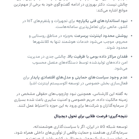
چالش نیست. دکتر بهروزی در ادامه گفت‌وگوی خود به برخی از مهم‌ترین
موانع اشاره می‌کند:
نبود استانداردهای فنی یکپارچه
برای تجهیزات و پلتفرم‌های IoT در
کشور، مانعی برای تعامل‌پذیری سامانه‌هاست.
پوشش محدود اینترنت پرسرعت
به‌ویژه در مناطق روستایی و
محروم، موجب می‌شود خدمات هوشمند تنها به کلانشهرها
محدود شوند.
فقدان مراکز داده بومی با ظرفیت بالا
، چالشی جدی در مدیریت
امن داده‌های تولیدشده توسط دستگاه‌های متصل محسوب
می‌شود.
عدم وجود سیاست‌های حمایتی و مدل‌های اقتصادی پایدار
برای
فعال‌سازی بخش خصوصی در توسعه اکوسیستم اینترنت اشیا.
به گفته این کارشناس، همچنین نبود چارچوب‌های حقوقی مشخص در
زمینه مالکیت داده، حریم خصوصی و امنیت سایبری باعث شده بسیاری
از سرمایه‌گذاران و شرکت‌ها برای ورود به این حوزه با احتیاط عمل کنند.
نتیجه‌گیری؛ فرصت طلایی برای تحول دیجیتال
توسعه شبکه ۵G در ایران، اگر با سیاست‌گذاری هوشمندانه،
سرمایه‌گذاری هدفمند و حمایت واقعی از نوآوری‌های داخلی همراه شود،
می‌تواند بستر ساز یک جهش دیجیتال در کشور باشد. از صنعت و