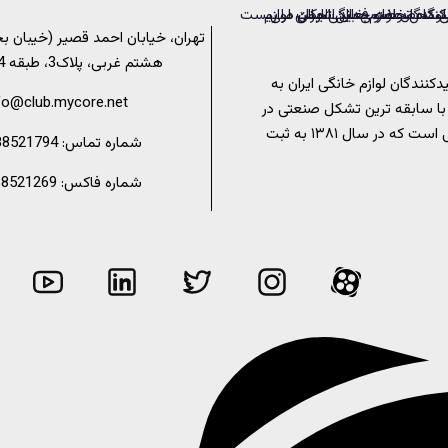
تهران، خیابان احمد قصیر (خیبان ب
هشتم غربی، پلاک3، طبقه 4، واحد 7
کنندگان لوازم خانگی ایران به
fo@club.mycore.net
با سابقه ترین تشکل صنعتی در
عرصه لوازم خانگی است که در سال ۱۳۸۱ به ثبت
شماره تماس: 02188521794
شماره فاکس: 02188521269