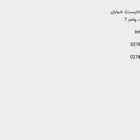
خارست)، خیابان
In