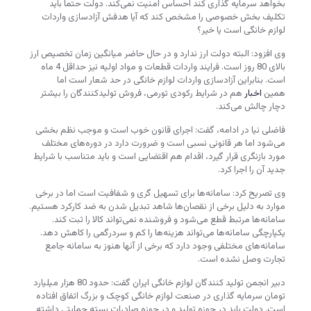
بخواهد سرمایه گذاری کند احساس امنیت نمی‌کند. دولت حتماً باید
تکلیف بخش خصوصی را مشخص کند که آیا هدفش آزادسازی واردات
لوازم خانگی است یا خیر؟
وی افزود: البته دولت ارز ندارد و در حال حاضر میانگین زمان تخصیص ارز
بالای 80 روز است. فرایند واردات قطعات و مواد اولیه نیز حداقل 4 ماه
است. بنابراین آزادسازی واردات لوازم خانگی در حد شعار است اما
همین
اخبار
هم در شرایط رکودی تورمی، فروش تولیدکنندگان را بیشتر
دچار چالش می‌کند.
فاضلی نیا در ادامه، گفت: اجرای قانون خوب است و موجب نظم بخشی
می‌شود اما هر قانونی نسبی است و ضرورت دارد در دوره‌های مختلف
مورد بازنگری قرار گیرد، اقدام هم اقتضایی است و باید متناسب با شرایط
جدید آن را اجرا کرد.
وی تصریح کرد: سامانه‌ها برای تسهیل گری و شفافیت است اما در برخی
موارد به دلیل برخی از نقصان‌ها شاهد تبدیل شدن به ضد کارکرد هستیم.
سامانه‌ها مرتبط قطع می‌شود و فروشنده نمی‌تواند کالا را ثبت کند.
یکپارچگی سامانه‌ها می‌تواند هزینه‌ها را کم و سردرگمی را کاهش دهد.
سامانه‌های مختلفی وجود دارد که برخی از آنها هنوز به سامانه جامع
تجارت وصل نشده است.
دبیر انجمن تولید کنندگان لوازم خانگی ایران گفت: حدود 80 هزار میلیارد
تومان سرمایه گذاری در صنعت لوازم خانگی کوچک و بزرگ اتفاق افتاده
است. دولت باید در حوزه تولید و در حوزه صادرات بسته حمایتی داشته