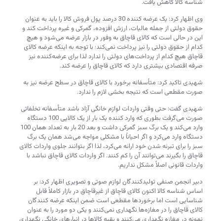
شناسه کالا کاهش یافت.
وی اظهار کرد: یک عرضه کننده 30 درصد پول فروش کالا را باید به عنوان
حقوق دولتی از جمله مالیات‌، ارزش افزوده، گمرکی و غیره پرداخت کند و
این در حالی است که کالای قاچاق به وفور در بازار عرضه می‌شود و هیچ
کدام از حقوق دولتی را نیز پرداخت نمی‌کند؛ با توجه به اینکه عرضه کالای
قاچاق هیچ کدام از پرداخت‌های دولتی را ندارد لذا برای عرضه‌کننده نیز
صرفه اقتصادی بیشتری دارد که کالای قاچاق را عرضه کند.
شهیدی تاکید کرد: متأسفانه برخورد با کالای قاچاق در سطح عرضه نیز به
صورت مقطعی است که نتیجه بخشی لازم را ندارد.
شهیدی گفت: حتی وقتی واردات لوازم خانگی آزاد باشد متأسفانه تخلفاتی
صورت می‌گرفت بطوری که وارد کننده یک بار از یک کالایی 100 دستگاه
وارد می‌کند و یک برگ سبز گمرکی داشت و بعد 20 بار به تعداد همان 100
دستگاه وارد می‌کرد و اگر احیاناً با مشکلی مواجه می‌شد همان یک برگ
سبز را برای تبرئه شدن خود ارائه می‌کرد، لذا اگر بتوانند جلوی واردات کالای
قاچاق را بگیرند می‌توانند آن را کم کنند. اگر واردات کالای قاچاق نباشد با
واردات قانونی اصلاً مشکل نداریم.
دبیر انجمن صنفی تولیدکنندگان لوازم صوتی و تصویری اظهار کرد: بر
اساس شناسه کالا اکنون کالای قاچاق از غیرقاچاق در بازار کاملاً قابل
شناسایی است اما برخوردها مقطعی است ضمن اینکه عرضه کنندگان
کالای قاچاق را در مغازه‌ها نگهداری نمی‌کنند و یکی دو مورد را به عنوان
نمونه در مغازه نگهداری می‌کنند و بقیه کالاها در انبارهای خانگی نگهداری