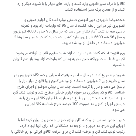
کالا را با برگ سبز قانونی وارد کنند و پارت های دیگر را با شیوه دیگر وارد
کنند و از همان برگ سبز استفاده کنند.
محمدرضا شهیدی دبیر انجمن صنفی تولیدکنندگان لوازم صوتی و
تصویری نیز در این رابطه گفت: تا سال 96 که واردات آزاد بود و تعرفه
بالایی هم نداشت آمار نشان می‌دهد که در سال 95 حدود 4600 تلویزیون
و سال 96 هم 5600 تلویزیون وارد کشور شده بود که در همین سال‌ها 2
میلیون دستگاه در داخل تولید شده بود.
وی افزود: اینکه گفته شود واردات آزاد شود جلوی قاچاق گرفته می‌شود
آدرس غلط است چراکه طبق تجربه زمانی که واردات آزاد بود باز هم قاچاق
داشتیم.
شهیدی تصریح کرد: در حال حاضر ظرفیت 4 میلیون دستگاه تلویزیون در
سال داریم ولی 2 میلیون دستگاه تولید می‌کنیم زیرا قاچاق نیاز بازار را
پاسخ می‌دهد و بازار را گرفته است. چند سال پیش موضوع اجرای طرح
شناسه کالا و کد رهگیری در حوزه لوازم خانگی مطرح شد و تولید کنندگان
نیز به امید نتیجه‌بخشیِ این طرح در مبارزه با قاچاق کالا این طرح را به
درستی اجرا و اکنون به صورت 100 درصد طرح شناسه کالا اجرایی
می‌شود.
دبیر انجمن صنفی تولیدکنندگان لوازم صوتی و تصویری بیان کرد: اما با
اجرای این طرح، به مرور و با توجه به مشکلاتی که برای آنها ایجاد کرد،
رغبت تولیدکنندگان و عرضه کنندگان برای عرضه کالای ایرانی لوازم خانگی با