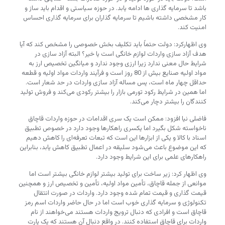
باشد تا سرمایه گذاری ها ادامه یابد. در حوزه سیاستی و اقدام باید ساز و
کار مشخصی داشته باشیم تا سرمایه گذاران برای سرمایه گذاری احساس
امنیت کند.
وی اظهارکرد: دولت حتماً باید تکلیف بخش خصوصی را مشخص کند که آیا
هدف آزاد سازی واردات لوازم خانگی است یا خیر؟ البته آزاد سازی در
شرایط حال معنی ندارد زیرا ارزی وجود ندارد و میانگین تخصیص ارز به
مواد اولیه صنایع بیش از 80 روز است و فرآیند واردات مواد اولیه و قطعه
حداقل چهار ماه است، پس مساله آزاد سازی واردات در حد شعار است.
اما همین در شرایط رکود تورمی بازار را بیشتر رکودی می‌کند و فروش تولید
کنندگان را بیشتر دچار می‌کند.
فاضلی نیا افزود: ممکن است یک سری اقدامات در حوزه واردات قاچاق
ناخواسته شکل بگیرد اما یکسری راهکارها وجود دارد در خصوص تطبیق
اسناد با کالا و یکی از ابزارها این است که تبعات تعرفه‌ای را کاهش دهیم
که این موضوع باعث می‌شود سلیقه در اعمال تطبیق کاهش یابد، بنابراین
راهکارهای علمی برای این شرایط وجود دارد.
وی اظهار کرد: زیر ساخت برای تولید بیشتر لوازم خانگی بیشتر است اما
موانعی از جمله قاچاق، تأمین مواد اولیه، تأمین و تخصیص ارز و همچنین
قیمت گذاری و قیمت تمام شده وجود دارد. واردات در صورت انتقال
تکنولوژی و سرمایه گذاری خوب است اما در حال حاضر واردات اسم رمز
قاچاق است و افرادی که دنبال ترویج واردات هستند می‌خواهند از نام
واردات برای قاچاق استفاده کنند. در واقع دنبال آن هستند که یک پارت