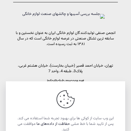
انجمن صنفی تولیدکنندگان لوازم خانگی ایران به عنوان نخستین و با
سابقه ترین تشکل صنعتی در عرصه لوازم خانگی است که در سال
۱۳۸۱ به ثبت رسیده است.
تهران، خیابان احمد قصیر (خیبان بخارست)، خیابان هشتم غربی،
پلاک3، طبقه 4، واحد 7
Info@club.mycore.net
شماره تماس: 02191089450
شماره فاکس: 02188521269
این وب سایت از کوکی ها برای بهبود تجربه شما استفاده می کند.
پس از تایید شما با خط مشی
حفاظت از داده‌های ما
موافقت می
کنید.