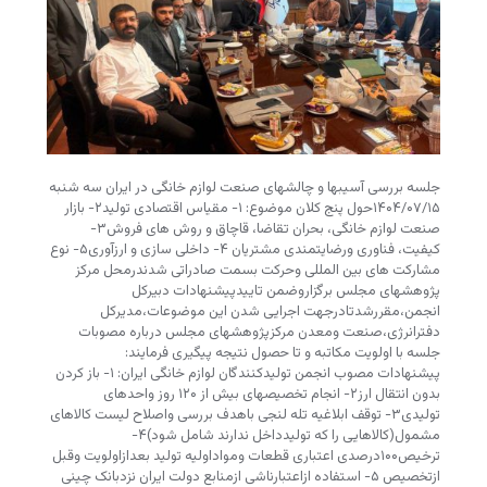
جلسه بررسی آسیبها و چالشهای صنعت لوازم خانگی در ایران سه شنبه
۱۴۰۴/۰۷/۱۵حول پنج کلان موضوع: ۱- مقیاس اقتصادی تولید۲- بازار
صنعت لوازم خانگی، بحران تقاضا، قاچاق و روش های فروش۳-
کیفیت، فناوری ورضایتمندی مشتریان ۴- داخلی سازی و ارزآوری۵- نوع
مشارکت های بین المللی وحرکت بسمت صادراتی شدندرمحل مرکز
پژوهشهای مجلس برگزاروضمن تاییدپیشنهادات دبیرکل
انجمن،مقررشدتادرجهت اجرایی شدن این موضوعات،مدیرکل
دفترانرژی،صنعت ومعدن مرکزپژوهشهای مجلس درباره مصوبات
جلسه با اولویت مکاتبه و تا حصول نتیجه پیگیری فرمایند:
پیشنهادات مصوب انجمن تولیدکنندگان لوازم خانگی ایران: ۱- باز کردن
بدون انتقال ارز۲- انجام تخصیصهای بیش از ۱۲۰ روز واحدهای
تولیدی۳- توقف ابلاغیه تله لنجی باهدف بررسی واصلاح لیست کالاهای
مشمول(کالاهایی را که تولیدداخل ندارند شامل شود)۴-
ترخیص۱۰۰درصدی اعتباری قطعات ومواداولیه تولید بعدازاولویت وقبل
ازتخصیص ۵- استفاده ازاعتبارناشی ازمنابع دولت ایران نزدبانک چینی