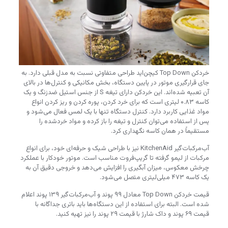
خردکن Top Down کیچن‌اید طراحی متفاوتی نسبت به مدل قبلی دارد. به
جای قرارگیری موتور در پایین دستگاه، بخش مکانیکی و کنترل‌ها در بالای
آن تعبیه شده‌اند. این خردکن دارای تیغه S از جنس استیل ضدزنگ و یک
کاسه ۰.۸۳ لیتری است که برای خرد کردن، پوره کردن و ریز کردن انواع
مواد غذایی کاربرد دارد. کنترل دستگاه تنها با یک لمس فعال می‌شود و
پس از استفاده می‌توان کنترل و تیغه را باز کرده و مواد خردشده را
مستقیماً در همان کاسه نگهداری کرد.
آب‌مرکبات‌گیر KitchenAid نیز با طراحی شیک و حرفه‌ای خود، برای انواع
مرکبات از لیمو گرفته تا گریپ‌فروت مناسب است. موتور خودکار با عملکرد
چرخش معکوس، میزان آبگیری را افزایش می‌دهد و خروجی دقیق آن به
یک کاسه ۴۷۳ میلی‌لیتری متصل می‌شود.
قیمت خردکن Top Down معادل ۹۹ پوند و آب‌مرکبات‌گیر ۱۳۹ پوند اعلام
شده است. البته برای استفاده از این دستگاه‌ها باید باتری جداگانه با
قیمت ۶۹ پوند و داک شارژ با قیمت ۲۹ پوند را نیز تهیه کنید.