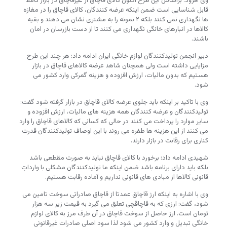
وی افزود: براساس این طرح اکنون کالای قاچاق از غیرقاچاق در بازار کاملا
قابل شناسایی است ضمن اینکه عرضه کنندگان، کالای قاچاق را در مغازه
ها نگهداری نمی کنند بلکه ۲ نمونه را به مشتری نشان می دهند و بقیه
کالاها در انبارهای خانگی نگهداری می کنند تا از دست بازرسان در امان
باشند.
دبیر انجمن تولیدکنندگان لوازم خانگی ایران ادامه داد: هر چند این طرح
مزایایی داشته است ولی همچنان شاهد عرضه کالاهای قاچاق در بازار
هستیم که بدون مالیات، ارزش افزوده و هزینه گمرکی وارد کشور می
شود.
وی با تاکید بر اینکه باید جلوی عرضه کالای قاچاق در بازار گرفته شود گفت:
تولیدکنندگان و عرضه کنندگان همه هزینه های مالیات، ارزش افزوده و
سایر موارد را پرداخت می کنند در حالی که کسانی که کالاهای قاچاق را وارد
می کنند از این هزینه ها طفره می روند با این اوصاف تولیدکنندگان قدرت
کناری برای رقابت در بازار دارند.
شهیدی ادامه داد: برخورد با کالای قاچاق نباید به صورت مقطعی باشد
بلکه باید دارای برنامه باشد ضمن اینکه ما تولیدکنندگان مشکلی با وارداتِ
قانونی کالاها از مبادی های قانونی نداریم و آماده رقابت هستیم.
وی با اشاره به اینکه ارز قاچاق عمدتا از قاچاق صادراتی سوخت تامین می
شود، گفت: ارزی که به قاچاقچی تعلق می گیرد به قیمت زیر سه هزار
تومان است. ارز حاصل از سوخت قاچاق در آن طرف مرز به کالای لوازم
خانگی تبدیل و وارد کشور می شود لذا سود اصلی صادرات غیرقانونی