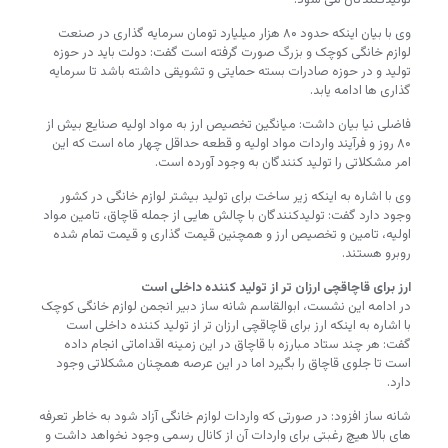
تولیدکنندگان می شود.
وی با بیان اینکه حدود ۸۰ هزار میلیارد تومان سرمایه گذاری در صنعت
لوازم خانگی کوچک و بزرگ صورت گرفته است گفت: دولت باید در حوزه
تولید و در حوزه صادرات بسته حمایتی و تشویقی داشته باشد تا سرمایه
گذاری ها ادامه یابد.
فاضلی نیا بیان داشت: میانگین تخصیص ارز به مواد اولیه صنایع بیش از
۸۰ روز و فرآیند واردات مواد اولیه و قطعه حداقل چهار ماه است که این
امر مشکلاتی را تولید کنندگان به وجود آورده است.
وی با اشاره به اینکه زیر ساخت برای تولید بیشتر لوازم خانگی در کشور
وجود دارد گفت: تولیدکنندگان با چالش هایی از جمله قاچاق، تامین مواد
اولیه، تامین و تخصیص ارز و همچنین قیمت گذاری و قیمت تمام شده
روبرو هستند.
ارز برای قاچاقچی ارزان تر از تولید کننده داخلی است
در ادامه این نشست، ابوالقاسم شانه ساز دبیر انجمن لوازم خانگی کوچک
با اشاره به اینکه ارز برای قاچاقچی ارزان تر از تولید کننده داخلی است
گفت: هر چند ستاد مبارزه با قاچاق در این زمینه اقداماتی انجام داده
است تا جلوی قاچاق را بگیرد اما در این عرصه همچنان مشکلاتی وجود
دارد.
شانه ساز افزود: در صورتی که واردات لوازم خانگی آزاد شود به خاطر تعرفه
های بالا هیچ رغبتی برای واردات آن از کانال رسمی وجود نخواهد داشت و