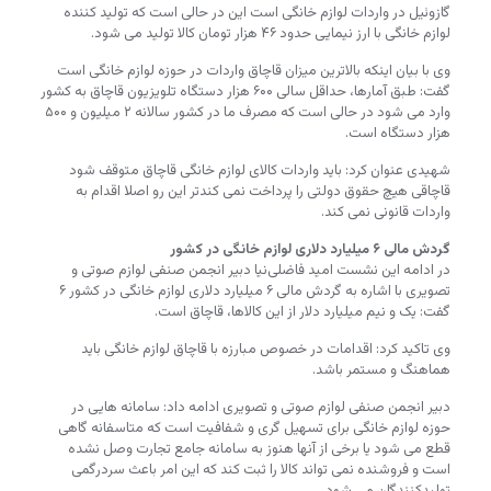
گازوئیل در واردات لوازم خانگی است این در حالی است که تولید کننده
لوازم خانگی با ارز نیمایی حدود ۴۶ هزار تومان کالا تولید می شود.
وی با بیان اینکه بالاترین میزان قاچاق واردات در حوزه لوازم خانگی است
گفت: طبق آمارها، حداقل سالی ۶۰۰ هزار دستگاه تلویزیون قاچاق به کشور
وارد می شود در حالی است که مصرف ما در کشور سالانه ۲ میلیون و ۵۰۰
هزار دستگاه است.
شهیدی عنوان کرد: باید واردات کالای لوازم خانگی قاچاق متوقف شود
قاچاقی هیچ حقوق دولتی را پرداخت نمی کندتر این رو اصلا اقدام به
واردات قانونی نمی کند.
گردش مالی ۶ میلیارد دلاری لوازم خانگی در کشور
در ادامه این نشست امید فاضلی‌نیا دبیر انجمن صنفی لوازم صوتی و
تصویری با اشاره به گردش مالی ۶ میلیارد دلاری لوازم خانگی در کشور ۶
گفت: یک و نیم میلیارد دلار از این کالاها، قاچاق است.
وی تاکید کرد: اقدامات در خصوص مبارزه با قاچاق لوازم خانگی باید
هماهنگ و مستمر باشد.
دبیر انجمن صنفی لوازم صوتی و تصویری ادامه داد: سامانه هایی در
حوزه لوازم خانگی برای تسهیل گری و شفافیت است که متاسفانه گاهی
قطع می شود یا برخی از آنها هنوز به سامانه جامع تجارت وصل نشده
است و فروشنده نمی تواند کالا را ثبت کند که این امر باعث سردرگمی