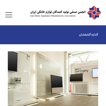
گدازه آتشفشان