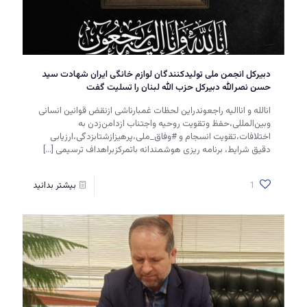
دبیرکل انجمن ملی تولیدکنندگان لوازم خانگی ایران شهادت سید
حسن نصرالله دبیرکل حزب الله لبنان را تسلیت گفت
انالله و اناالیه راجعوندراین لحظات غمبارناشی ازنقض قوانین انسانی
وبین‌المللی،حفظ وتقویت روحیه واجتناب ازدامن‌زدن به
اختلافات،تقویت انسجام و ‎#وفاق_ملی،پرهیزازشتابزدگی،ارزیابی
دقیق شرایط، برنامه ریزی هوشمندانه باتمرکزبراهداف ترسیمی
[…]
1
بیشتر بدانید