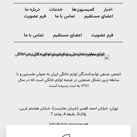
اخبار
کمیسیون‌ها
خدمات
درباره ما
اعضای مستقیم
تماس با ما
فرم عضویت
فرم عضویت
اعضای مستقیم
تماس با ما
انجمن صنفی تولیدکنندگان لوازم خانگی ایران به عنوان نخستین و با
سابقه ترین تشکل صنعتی در عرصه لوازم خانگی است که در سال
۱۳۸۱ به ثبت رسیده است.
تهران، خیابان احمد قصیر (خیبان بخارست)، خیابان هشتم غربی،
پلاک3، طبقه 4، واحد 7
Info@club.mycore.net
شماره تماس: 02191089450