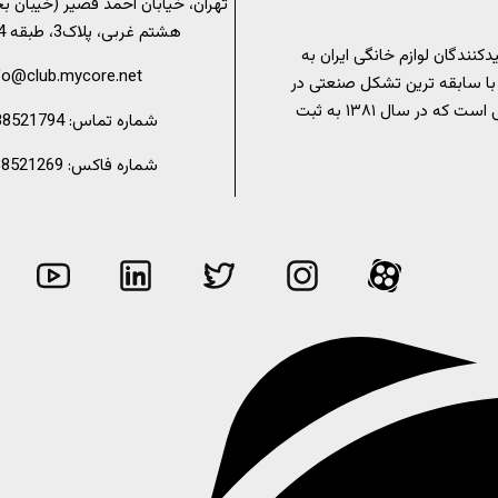
تهران، خیابان احمد قصیر (خیبان ب
هشتم غربی، پلاک3، طبقه 4، واحد 7
کنندگان لوازم خانگی ایران به
fo@club.mycore.net
با سابقه ترین تشکل صنعتی در
عرصه لوازم خانگی است که در سال ۱۳۸۱ به ثبت
شماره تماس: 02188521794
شماره فاکس: 02188521269